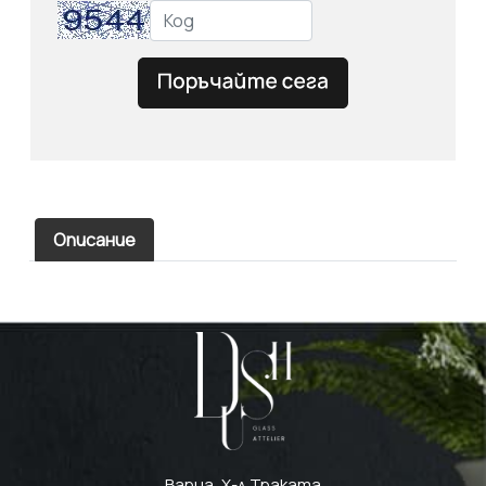
Описание
Варна, Х-л Траката