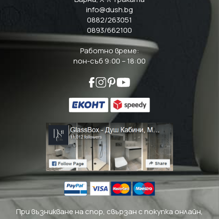
info@dush.bg
0882/263051
0893/662100
Работно време:
пон-съб 9:00 – 18:00
При възникване на спор, свързан с покупка онлайн,