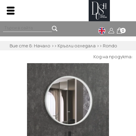
0
Вие сте в:
Начало
>>
Кръгли огледала
>> Rondo
Код на продукта: