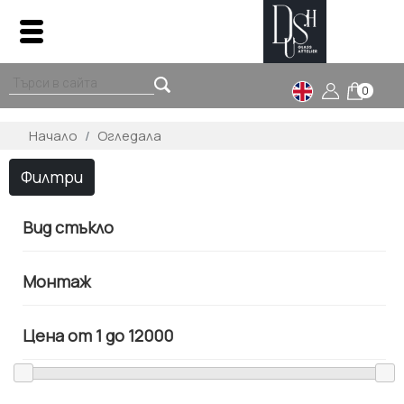
0
Начало
Огледала
Филтри
Вид стъкло
Монтаж
Цена от
1
до
12000