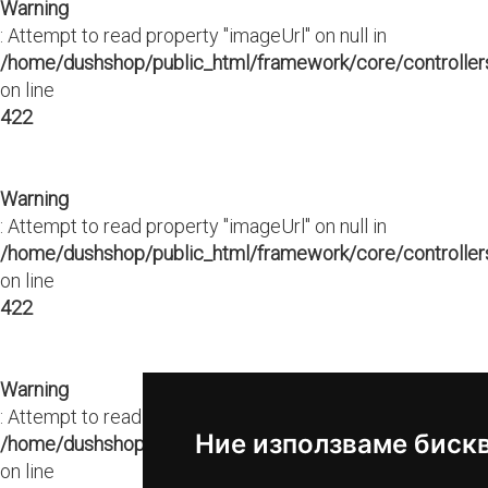
Warning
: Attempt to read property "imageUrl" on null in
/home/dushshop/public_html/framework/core/controllers
on line
422
Warning
: Attempt to read property "imageUrl" on null in
/home/dushshop/public_html/framework/core/controllers
on line
422
Warning
: Attempt to read property "imageUrl" on null in
Ние използваме биск
/home/dushshop/public_html/framework/core/controllers
on line